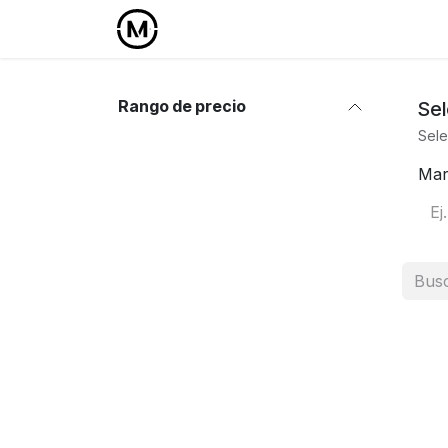
Ir al contenido
Inicio
Área Profesional
Rango de precio
Sel
Sele
Mar