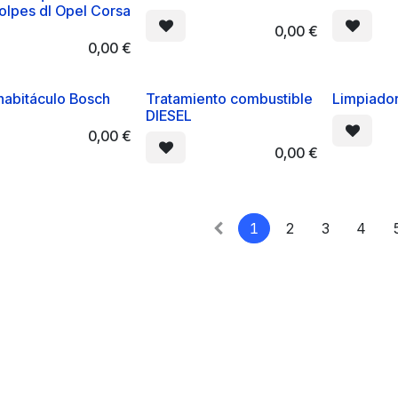
olpes dl Opel Corsa
0,00
€
0,00
€
 habitáculo Bosch
Tratamiento combustible
Limpiador
DIESEL
0,00
€
0,00
€
1
2
3
4