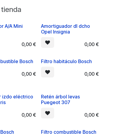
 tienda
r A/A Mini
Amortiguador dl dcho
Opel Insignia
0,00
€
0,00
€
mbustible Bosch
Filtro habitáculo Bosch
0,00
€
0,00
€
r izdo eléctrico
Retén árbol levas
ris
Puegeot 307
0,00
€
0,00
€
e Bosch
Filtro combustible Bosch