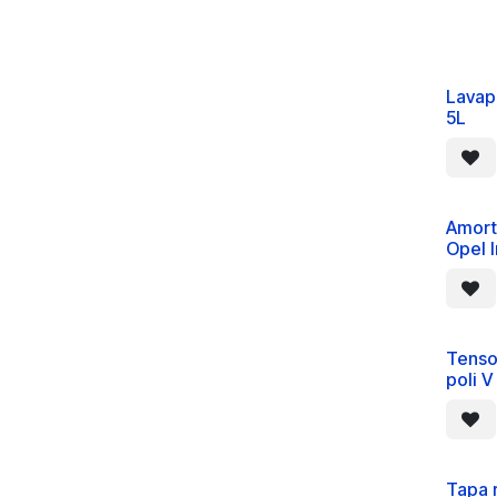
Lavap
5L
Amort
Opel I
Tenso
poli V
Tapa 