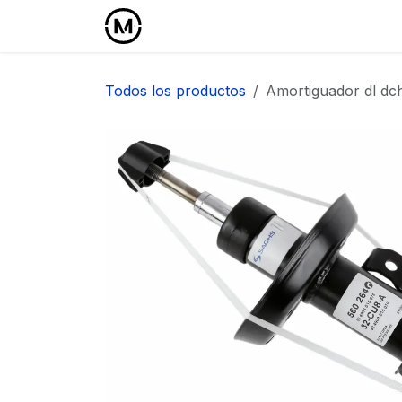
Ir al contenido
Inicio
Área Profesional
Todos los productos
Amortiguador dl dch