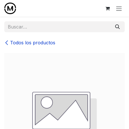
Ir al contenido
Todos los productos