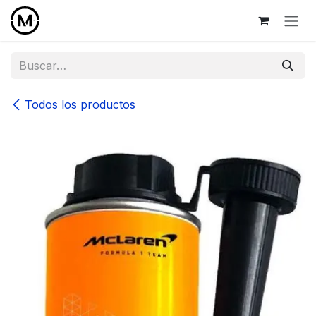
Ir al contenido
Todos los productos