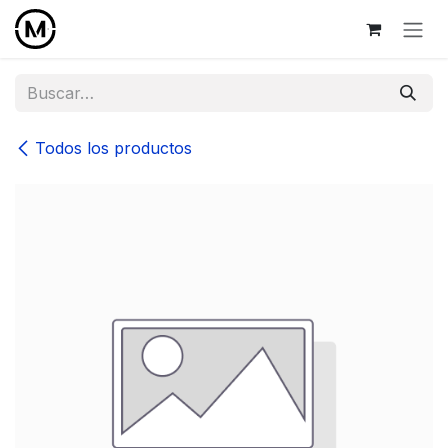
Ir al contenido
Todos los productos