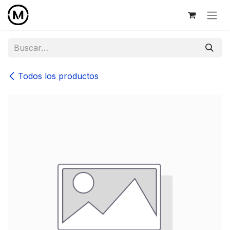
Ir al contenido
Todos los productos