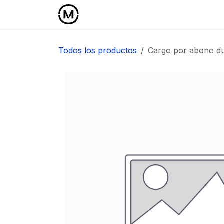
Ir al contenido
Inicio
Área Profesional
Todos los productos
Cargo por abono du