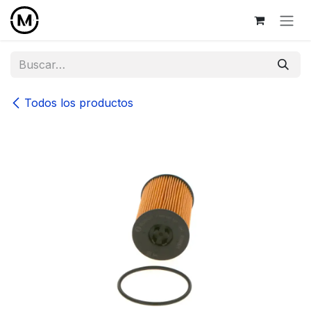
Ir al contenido
Todos los productos