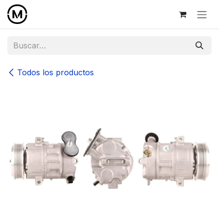
Ir al contenido
Todos los productos