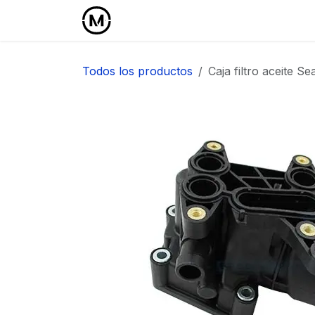
Ir al contenido
Inicio
Área Profesional
Todos los productos
Caja filtro aceite Se