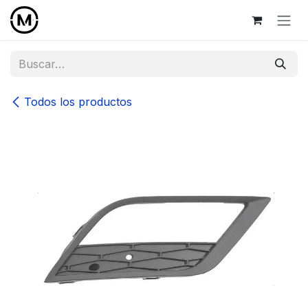
Ir al contenido
Todos los productos