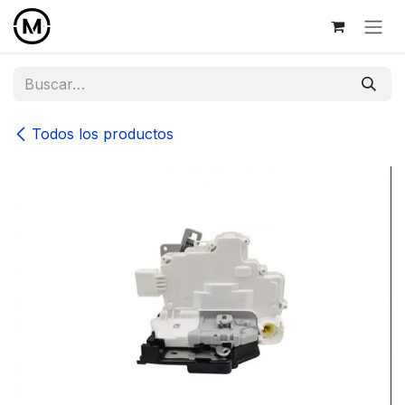
Ir al contenido
Todos los productos