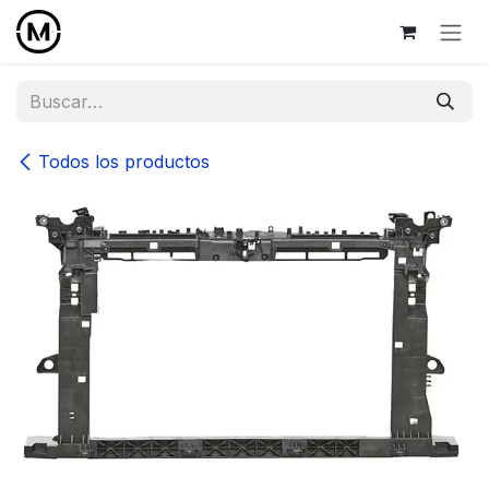
Ir al contenido
Todos los productos