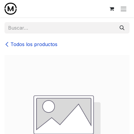
Ir al contenido
Todos los productos