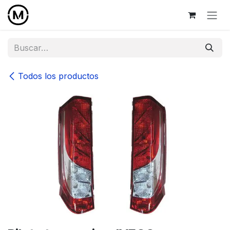
Ir al contenido
Todos los productos