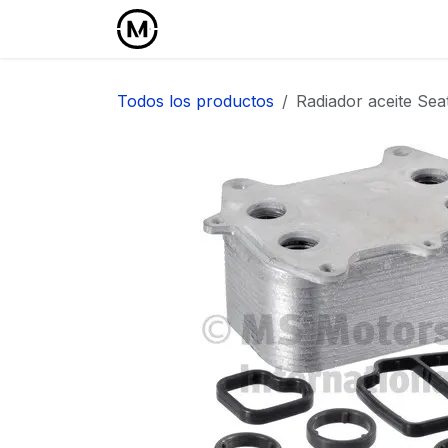
Ir al contenido
Inicio
Área Profesional
Todos los productos
Radiador aceite Seat