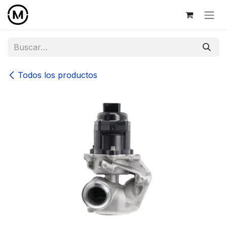
Ir al contenido
Todos los productos