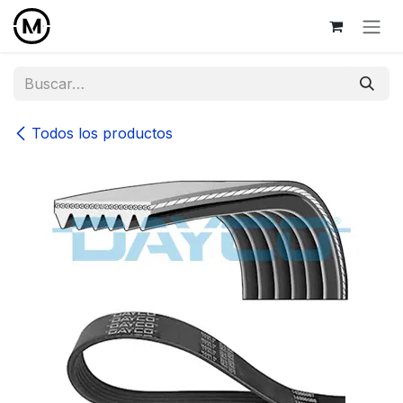
Ir al contenido
Todos los productos