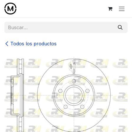
Ir al contenido
Todos los productos