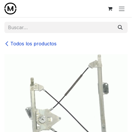
Ir al contenido
Todos los productos