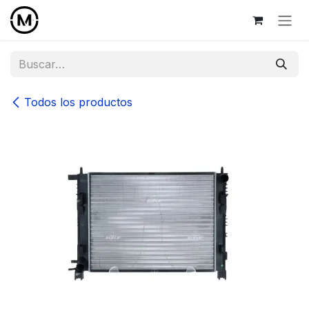
Ir al contenido
Todos los productos