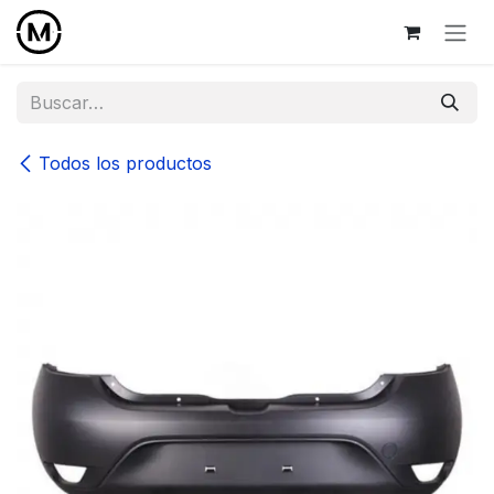
Ir al contenido
Todos los productos