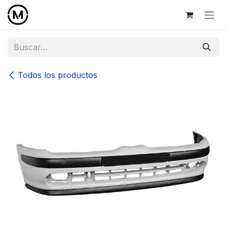
Ir al contenido
Todos los productos