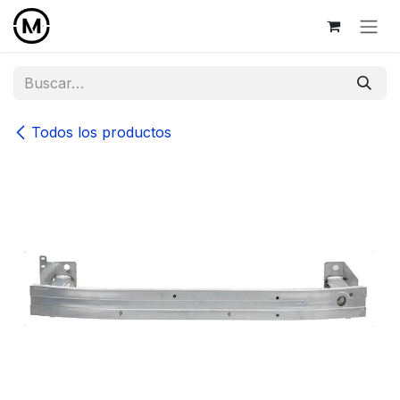
Ir al contenido
Todos los productos