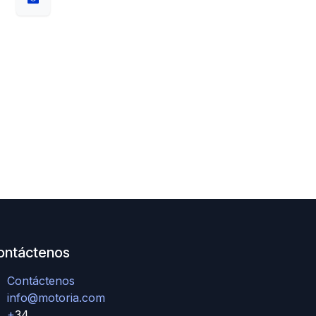
ontáctenos
Contáctenos
info@motoria.com
+
34