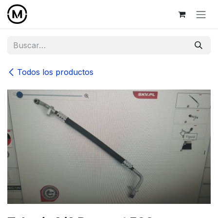
Ir al contenido
Todos los productos