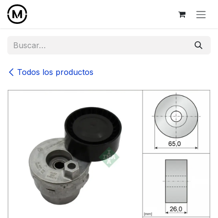
Ir al contenido
Todos los productos