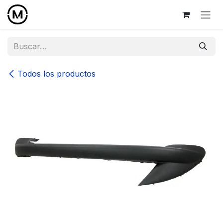
Ir al contenido
Todos los productos