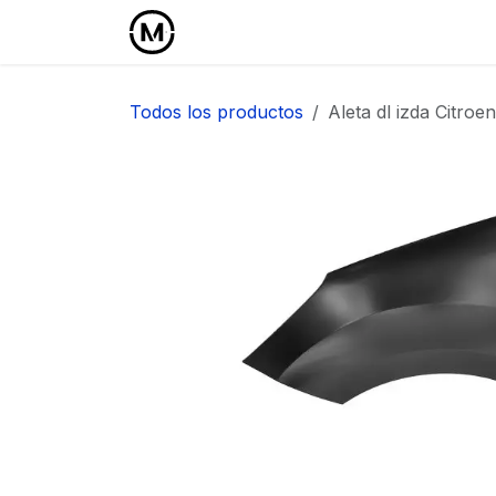
Ir al contenido
Inicio
Área Profesional
Todos los productos
Aleta dl izda Citroen