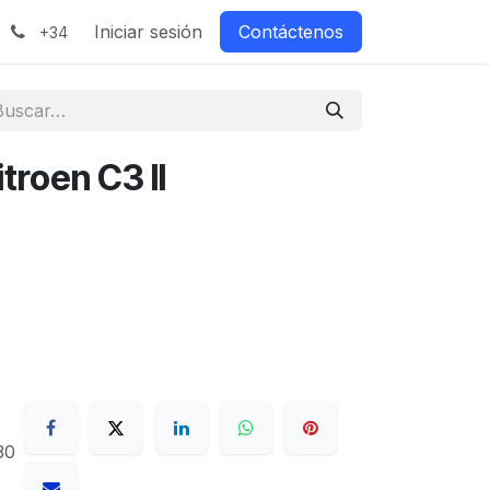
Iniciar sesión
Contáctenos
+34
itroen C3 II
30