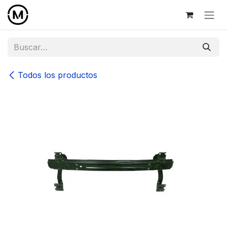
Ir al contenido
Todos los productos