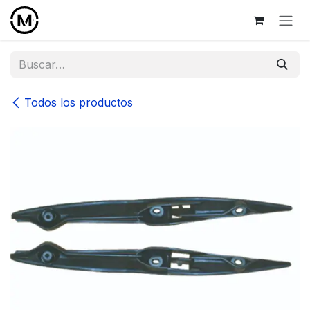
Ir al contenido
Todos los productos