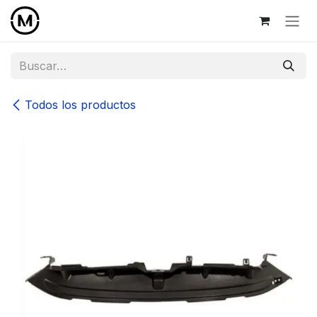
Ir al contenido
Todos los productos