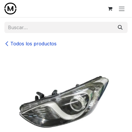
Ir al contenido
Todos los productos