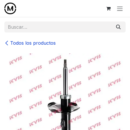
Ir al contenido
Todos los productos