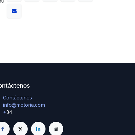
30
ontáctenos
Contáctenos
info@motoria.com
+
34