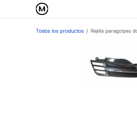
Ir al contenido
Inicio
Área Profesional
Todos los productos
Rejilla paragolpes 