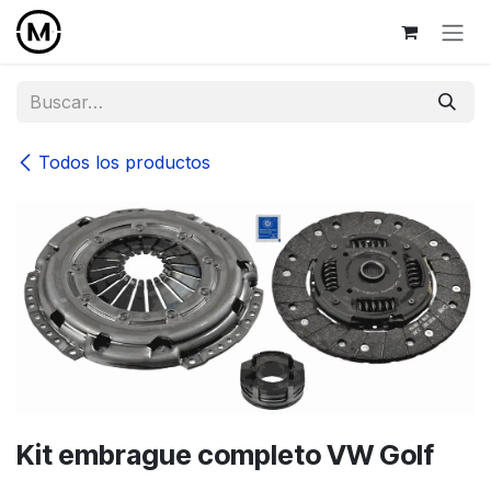
Ir al contenido
Todos los productos
Kit embrague completo VW Golf