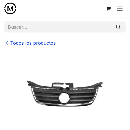
Ir al contenido
Todos los productos