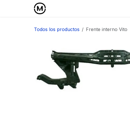
Ir al contenido
Inicio
Área Profesional
Todos los productos
Frente interno Vito