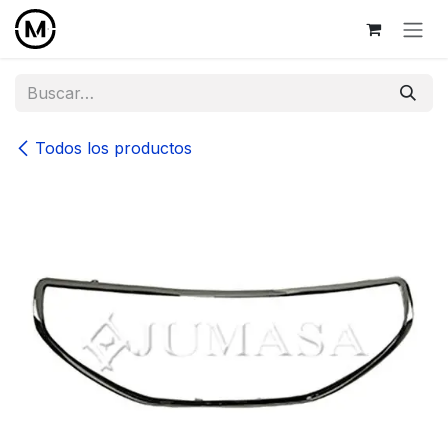
Ir al contenido
Todos los productos