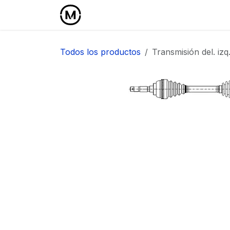
Ir al contenido
Inicio
Área Profesional
Todos los productos
Transmisión del. iz