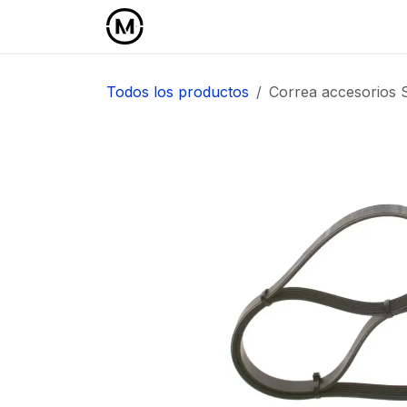
Ir al contenido
Inicio
Área Profesional
Todos los productos
Correa accesorios Se