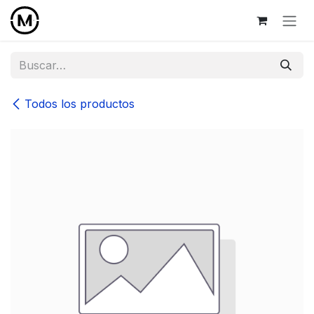
Ir al contenido
Todos los productos