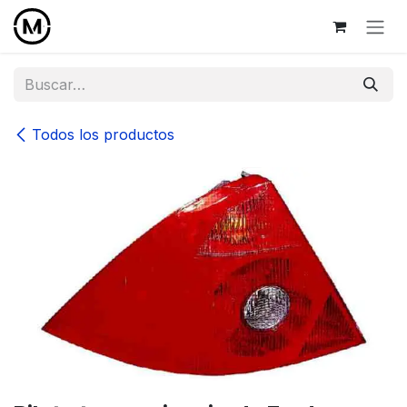
Ir al contenido
Todos los productos