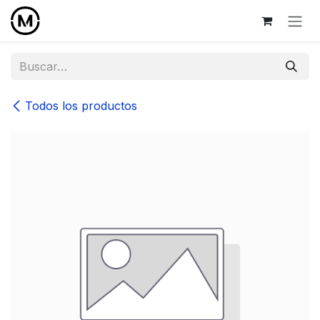
Ir al contenido
Todos los productos