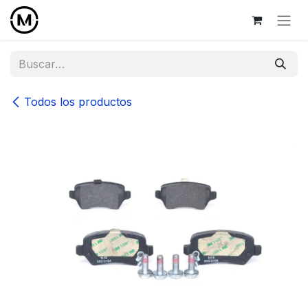
Ir al contenido
Todos los productos