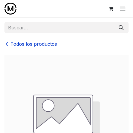
Ir al contenido
Todos los productos