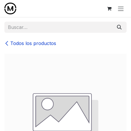
Ir al contenido
Todos los productos