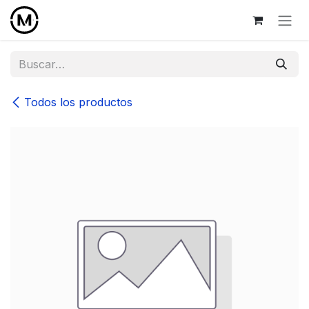
Ir al contenido
Todos los productos