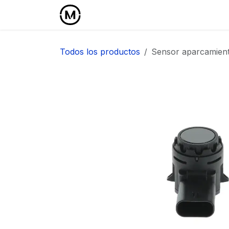
Ir al contenido
Inicio
Área Profesional
Todos los productos
Sensor aparcamie