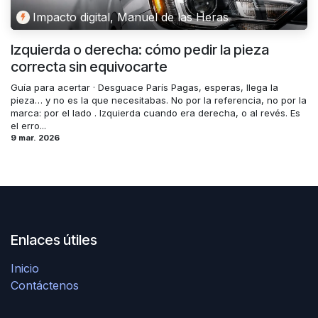
Impacto digital, Manuel de las Heras
Izquierda o derecha: cómo pedir la pieza
correcta sin equivocarte
Guía para acertar · Desguace París Pagas, esperas, llega la
pieza… y no es la que necesitabas. No por la referencia, no por la
marca: por el lado . Izquierda cuando era derecha, o al revés. Es
el erro...
9 mar. 2026
Enlaces útiles
Inicio
Contáctenos