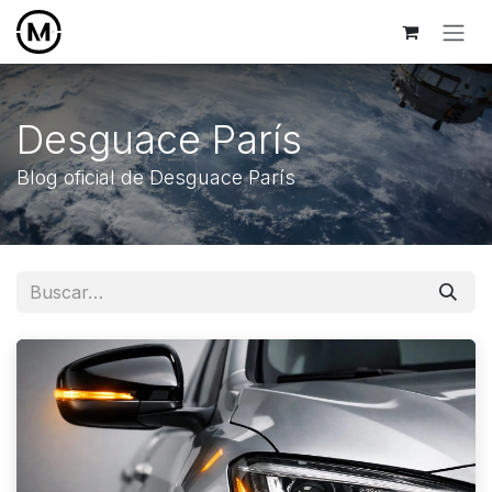
Ir al contenido
Desguace París
Blog oficial de Desguace París